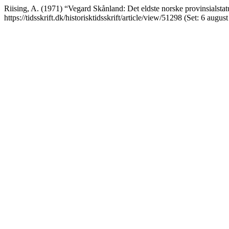
Riising, A. (1971) “Vegard Skånland: Det eldste norske provinsialstat
https://tidsskrift.dk/historisktidsskrift/article/view/51298 (Set: 6 augus