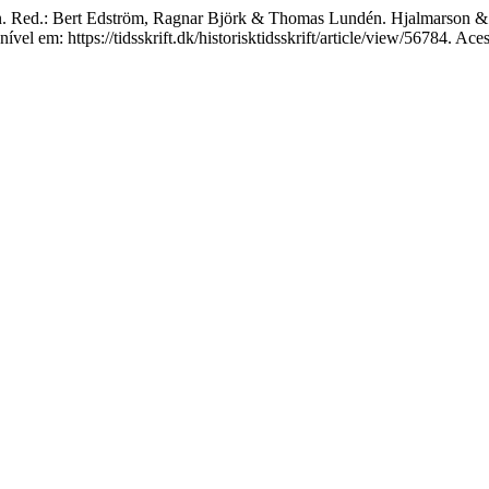
n. Red.: Bert Edström, Ragnar Björk & Thomas Lundén. Hjalmarson 
el em: https://tidsskrift.dk/historisktidsskrift/article/view/56784. Ace