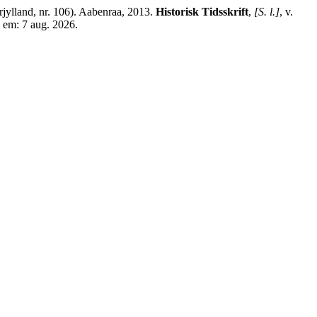
jylland, nr. 106). Aabenraa, 2013.
Historisk Tidsskrift
,
[S. l.]
, v.
o em: 7 aug. 2026.