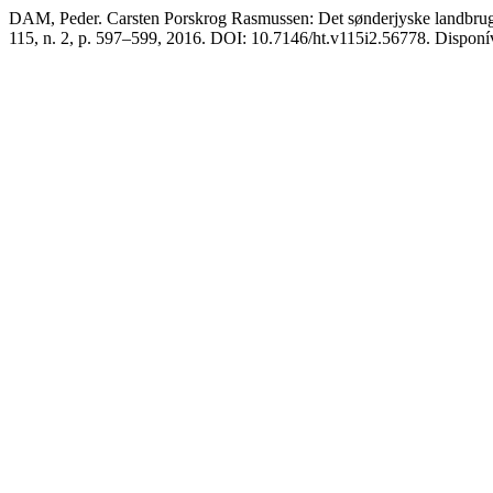
DAM, Peder. Carsten Porskrog Rasmussen: Det sønderjyske landbrugs h
115, n. 2, p. 597–599, 2016. DOI: 10.7146/ht.v115i2.56778. Disponível 