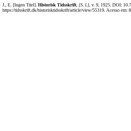
J., E. [Ingen Titel].
Historisk Tidsskrift
,
[S. l.]
, v. 9, 1925. DOI: 10.
https://tidsskrift.dk/historisktidsskrift/article/view/55319. Acesso em: 