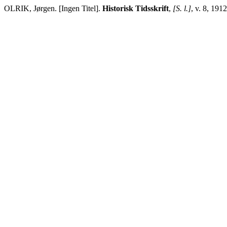
OLRIK, Jørgen. [Ingen Titel].
Historisk Tidsskrift
,
[S. l.]
, v. 8, 191