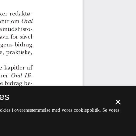
es
×
ookies i overensstemmelse med vores cookiepolitik.
Se vores