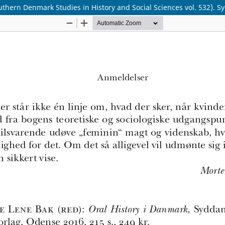
outhern Denmark Studies in History and Social Sciences vol. 532). S