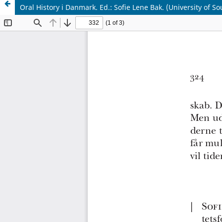
Oral History i Danmark. Ed.: Sofie Lene Bak. (University of S