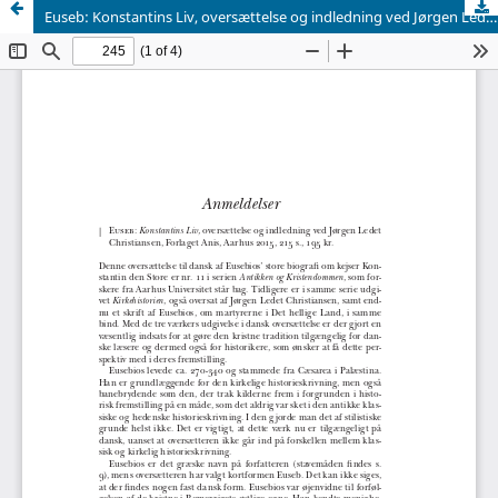
Euseb: Konstantins Liv, oversættelse og indledning ved Jørgen Ledet Christiansen. (Antikken og kristendommen nr. 11). Forlaget Anis, Aarhus 2015.