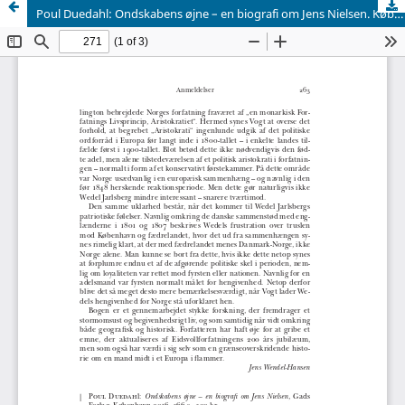
Poul Duedahl: Ondskabens øjne – en biografi om Jens Nielsen. København, 2016.