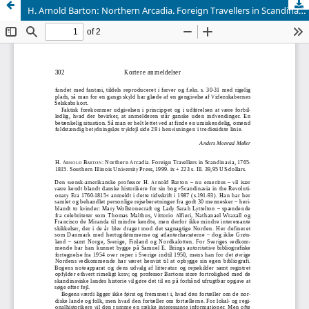
H. Arnold Barton: Northern Arcadia. Foreign Travellers in Scandinavia, 1765-1815. Southern Illinois University Press, 1999.