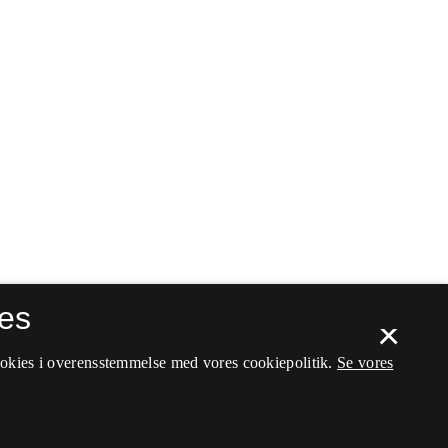
es
×
ookies i overensstemmelse med vores cookiepolitik.
Se vores