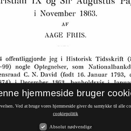
enne hjemmeside bruger cooki
velsen. Ved at bruge vores hjemmeside giver du samtykke til alle c
cookiepolitik
Absolut nødvendige