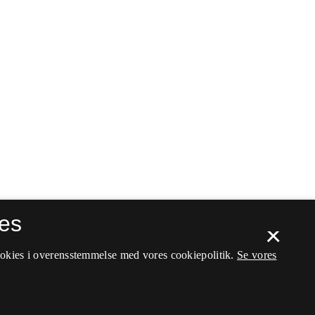
es
×
ookies i overensstemmelse med vores cookiepolitik.
Se vores