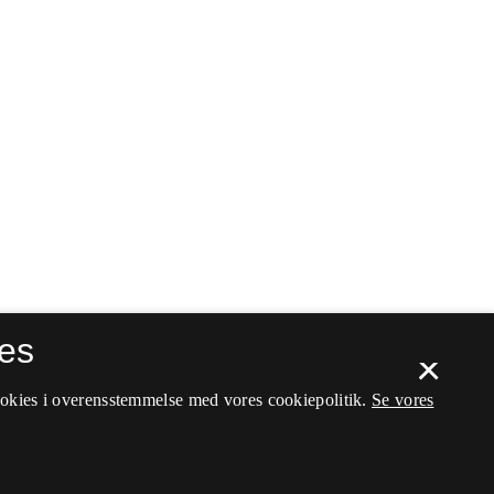
es
×
ookies i overensstemmelse med vores cookiepolitik.
Se vores