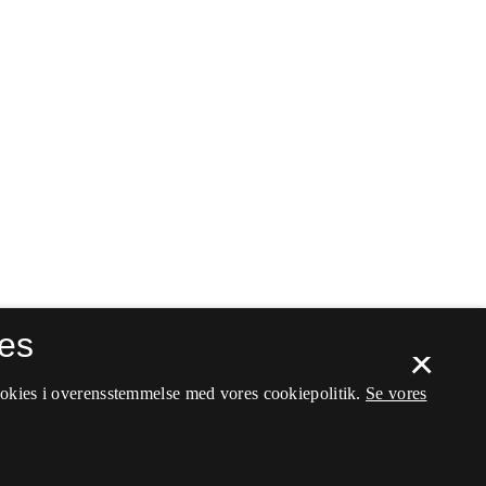
es
×
ookies i overensstemmelse med vores cookiepolitik.
Se vores