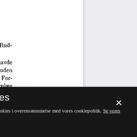
es
×
ookies i overensstemmelse med vores cookiepolitik.
Se vores