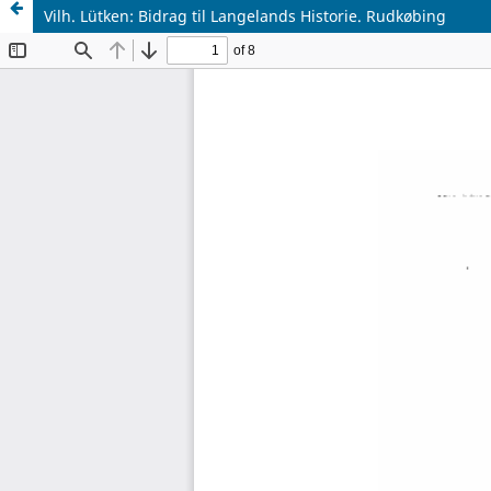
Vilh. Lütken: Bidrag til Langelands Historie. Rudkøbing