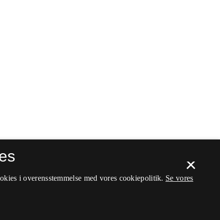
es
×
ookies i overensstemmelse med vores cookiepolitik.
Se vores