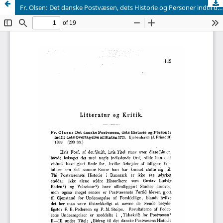
Fr. Olsen: Det danske Postvæsen, dets Historie og Personer indtil dets Overtagelse af Staten 1711. Kjø benhavn (J. Frimodt) 1889. (233 SS.)