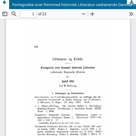
Fortegnelse over fremmed historisk Litteratur vedrørende Danmarks Historie for Aaret 1883.