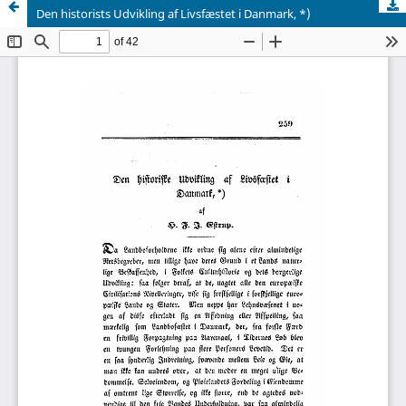
Den historists Udvikling af Livsfæstet i Danmark, *)