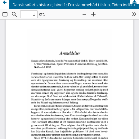
Dansk søfarts historie, bind 1: Fra stammebåd til skib. Tiden indtil 1588. Af Ole Ventegodt, Bjørn Poulsen, Flemming Rieck og Jan Bill. Gyldendal 1997.