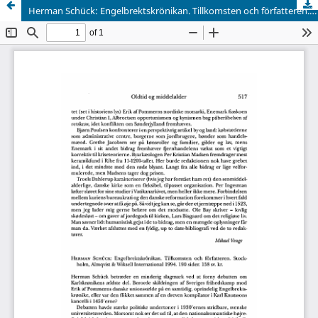
Herman Schück: Engelbrektskrönikan. Tillkomsten och författeren. Stockholm, Almqvist & Wiksell International 1994. 190 sider. 158 sv. kr.