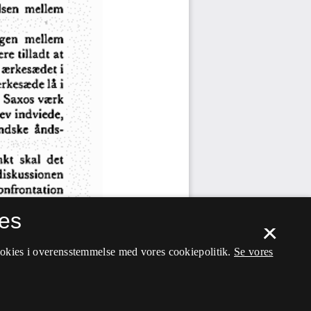
es
×
ookies i overensstemmelse med vores cookiepolitik.
Se vores