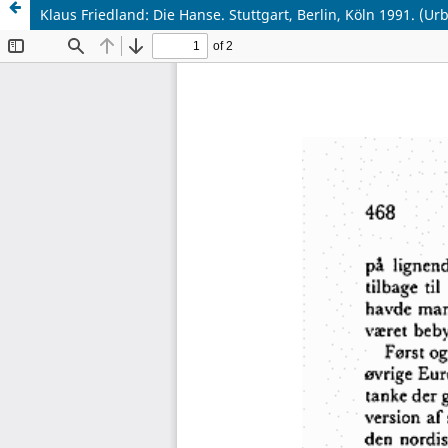
Klaus Friedland: Die Hanse. Stuttgart, Berlin, Köln 1991. (Ur