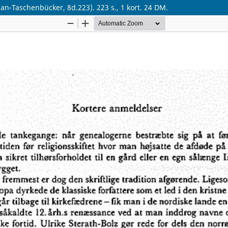
ban-Taschenbücker, 8d.223). 223 s., 1 kort. 24 DM.