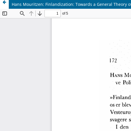
Hans Mouritzen: Finlandization: Towards a General Theory of 