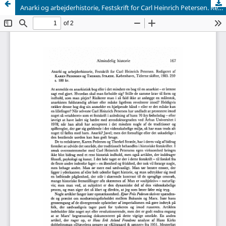
Anarki og arbejderhistorie, Festskrift for Carl Heinrich Petersen. Redigeret af Karen Pedersen og Therkel Stræde. København, Tiderne skifter, 1985. 259 s. 180 kr. Aktivitetslog