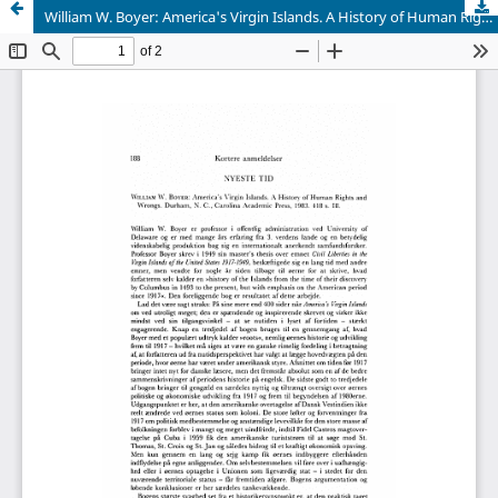
William W. Boyer: America's Virgin Islands. A History of Human Rights and Wrongs. Durham, N. C, Carolina Academic Press, 1983. 418 s. Ill.