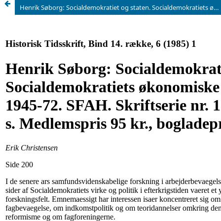
Henrik Søborg: Socialdemokratiet og staten. Socialdemokratiets økonomiske politik 1945-72. SFAH. Skriftserie nr. 15, 1983. 204 s. Medlemspris 95 kr., bogladepris 110 kr.