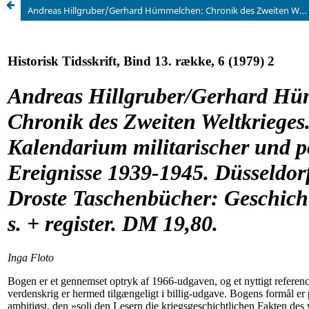
Andreas Hillgruber/Gerhard Hümmelchen: Chronik des Zweiten Weltkrieges. Kalendarium militarischer und politischer Ereignisse 1939-1945. Düsseldorf, Athenäum/ Droste Taschenbücher: Geschichte 1978. 296 s. + register. DM 19,80.