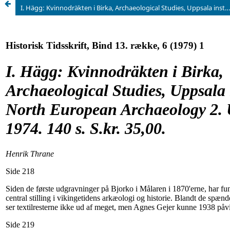
I. Hägg: Kvinnodräkten i Birka, Archaeological Studies, Uppsala institute of North European Archaeology 2. Uppsala 1974. 140 s. S.kr. 35,00.