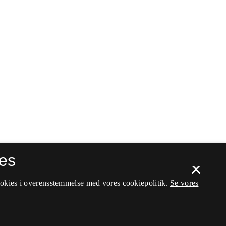
es
×
ookies i overensstemmelse med vores cookiepolitik.
Se vores