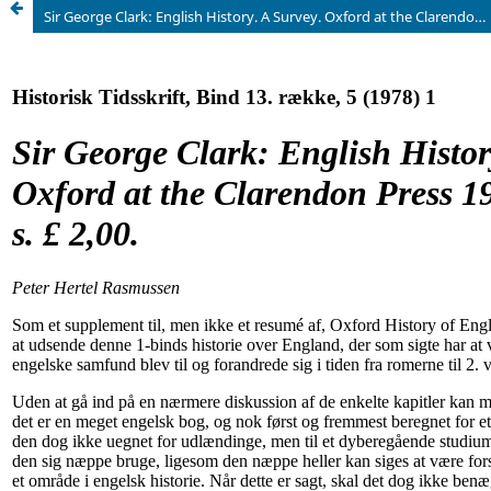
Sir George Clark: English History. A Survey. Oxford at the Clarendon Press 1971. xix + 567 s. £ 2,00.