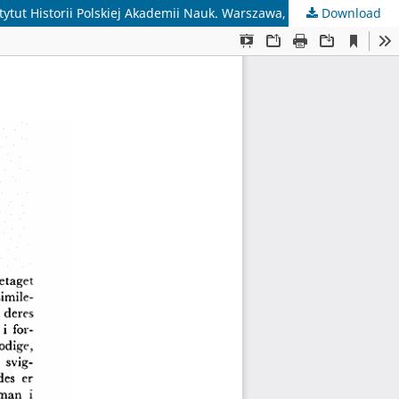
Download
Ryszard Kiersnowski: Wielka reforma monetarna XIII-XIV w. (Den store møntreform i 1200- og 1300-tallet), I. Fransk resumé. Instytut Historii Polskiej Akademii Nauk. Warszawa, PWN, 1969. 251 s. 58 zloty ($ 5.80).