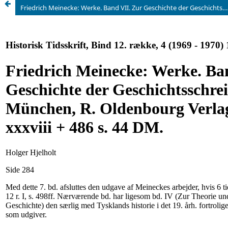
Friedrich Meinecke: Werke. Band VII. Zur Geschichte der Geschichtsschreibung. München, R. Oldenbourg Verlag, 1968. xxxviii + 486 s. 44 DM.