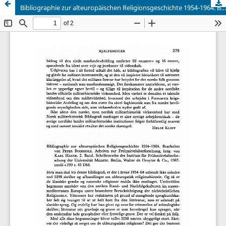
Bibliographie zur alteuropäischen Religionsgeschichte 1954-1964. Bearbeitet von Peter Buchholz. Arbeiten zur Fruhmittelalterforschung, hrsg. von Karl Hauck. 2. Band. Schriftenreihe des Instituts fur Fruhmittelalterforschung der Universität Münster. Berlin, Walter de Gruyter & Co., 1967. xxxiii+299 s. 45 DM.