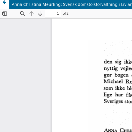
Anna Christina Meurling: Svensk domstolsforvaltning i Livland