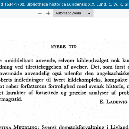
 1634-1700. Bibliotheca historica Lundensis XIX. Lund, C. W. K. Gle