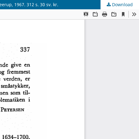
erup, 1967. 312 s. 30 sv. kr.
Download