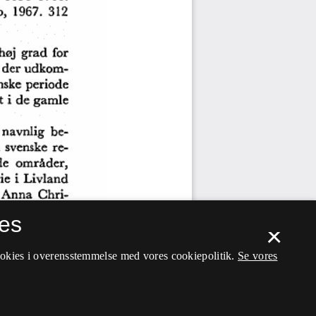
es
×
ookies i overensstemmelse med vores cookiepolitik.
Se vores