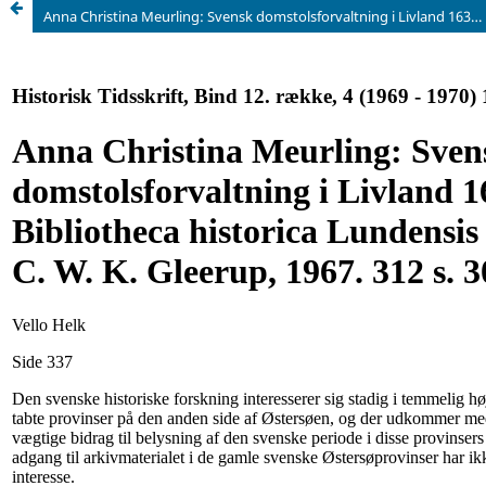
Anna Christina Meurling: Svensk domstolsforvaltning i Livland 1634-1700. Bibliotheca historica Lundensis XIX. Lund, C. W. K. Gleerup, 1967. 312 s. 30 sv. kr.