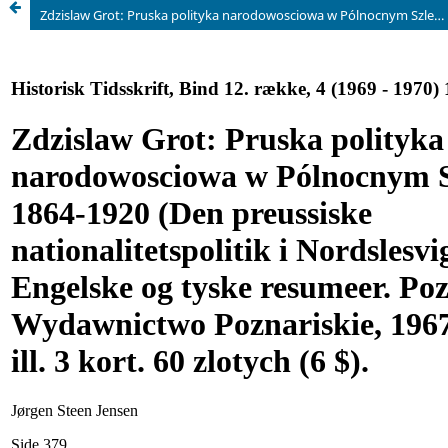
Zdzislaw Grot: Pruska polityka narodowosciowa w Pólnocnym Szlezwiku 1864-1920 (Den preussiske nationalitetspolitik i Nordslesvig 1864-1920). Engelske og tyske resumeer. Poznan, Wydawnictwo Poznariskie, 1967. 403 s. 34 ill. 3 kort. 60 zlotych (6 $).