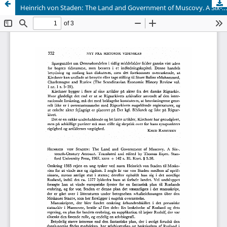
Heinrich von Staden: The Land and Government of Muscovy. A Six-. teenth-Century Account. Translated and edited by Thomas Esper. Stanford University Press, 1967. xxvi + 142 s. Ill. Kort. $ 5.50.