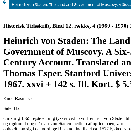
Heinrich von Staden: The Land and Government of Muscovy. A Six-. teenth-Century Account. Translated and edited by Thomas Esper. Stanford University Press, 1967. xxvi + 142 s. Ill. Kort. $ 5.50.