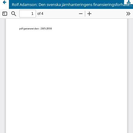
Rolf Adamson: Den svenska järnhanteringens finansieringsforhållanden. Forlagsinteckningar 1800-1884. Meddelanden från ekonomisk-historiska institutionen vid Goteborgs universitet 3. Goteborg 1963. viii + 67 s. 10 sv. kr. Rolf Adamson: De svenska järnbrukens storleksutveckling och avsättningsinriktning 1796-1860. Meddelanden från ekonomisk-historiska institutionen vid Goteborgs universitet 4. Goteborg 1963. 160 s. 20 sv. kr. Rolf Adamson : Järnavsättning och bruksfinansiering 1800-1860. Meddelanden från ekonomisk-historiska institutionen vid Goteborgs universitet 7. Goteborg 1966. xvi + 195 s. + 28 s. bilag. 30 sv. kr.