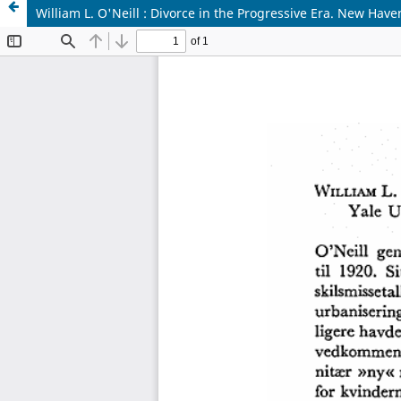
William L. O'Neill : Divorce in the Progressive Era. New Haven