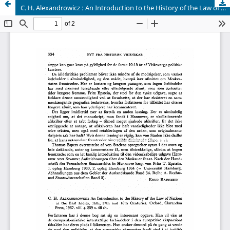
C. H. Alexandrowicz : An Introduction to the History of the Law of Nations in the East Indies, 16th, 17th and 18th Centuries. Oxford, Clarendon Press, 1967. viii + 259 s. 48 sh.