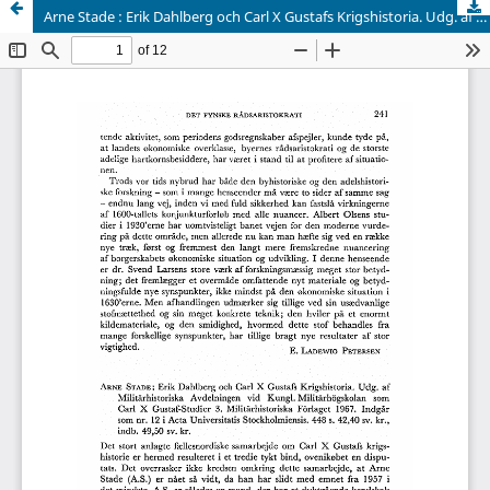
Arne Stade : Erik Dahlberg och Carl X Gustafs Krigshistoria. Udg. af Militarhistoriska Avdelningen vid Kungl. Militärhögskolan som Carl X Gustaf-Studier 3. Militarhistoriska Forlaget 1967. Indgar som nr. 12 i Acta Universitatis Stockholmiensis. 448 s. 42,40 sv. kr., indb. 49,50 sv. kr.