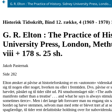
G. R. Elton : The Practice of History. Sidney University Press, London, Methuen, 1967. viii + 178 s. 25 sh.