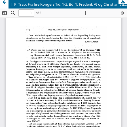
J. P. Trap: Fra fire Kongers Tid, 1-3. Bd. 1: Frederik VI og Christian VIII. Bd. 2: Frederik VII. Bd. 3: Christian IX. Udgivet af Det danskc Sprogog Litteraturselskab ved Harald Jørgensen. København, G. E. C. Gads Forlag, 1966-67. viii, 253 + viii, 580 + viii, 431 s. 118,70 kr.