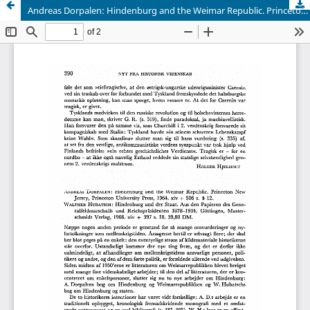
Andreas Dorpalen: Hindenburg and the Weimar Republic. Princeton New Jersey, Princeton University Press, 1964. xiv + 506 s. $ 12. Walther Hubatsch: Hindenburg und der Staat. Aus den Papieren des Generalfeldmarschalls und Reichspräsidenten 1878-1934. Gottingen, Musterschmidt Verlag, 1966. xiv + 397 s. Ill. 39,80 DM.