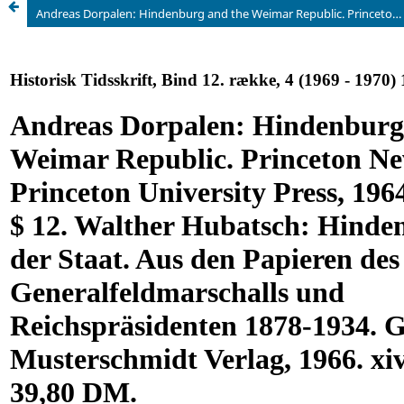
Andreas Dorpalen: Hindenburg and the Weimar Republic. Princeton New Jersey, Princeton University Press, 1964. xiv + 506 s. $ 12. Walther Hubatsch: Hindenburg und der Staat. Aus den Papieren des Generalfeldmarschalls und Reichspräsidenten 1878-1934. Gottingen, Musterschmidt Verlag, 1966. xiv + 397 s. Ill. 39,80 DM.