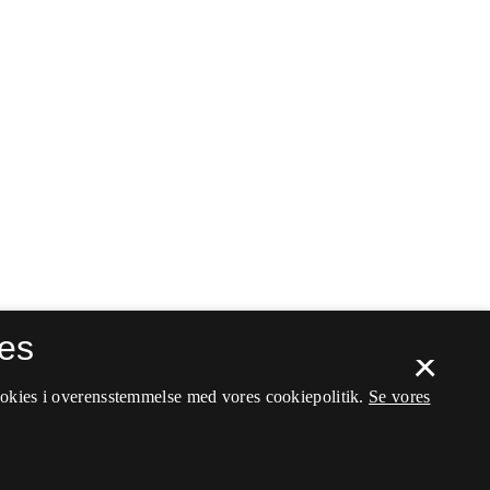
es
×
ookies i overensstemmelse med vores cookiepolitik.
Se vores