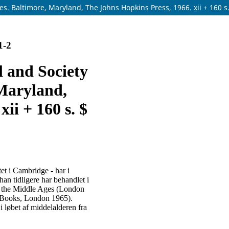
s. Baltimore, Maryland, The Johns Hopkins Press, 1966. xii + 160 s.