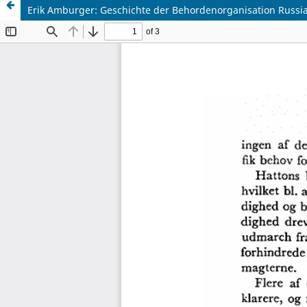
Erik Amburger: Geschichte der Behordenorganisation Russiands