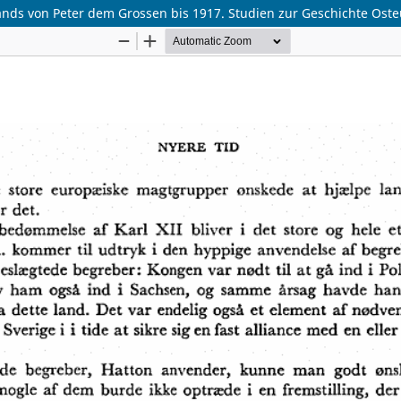
 von Peter dem Grossen bis 1917. Studien zur Geschichte Osteuropas 