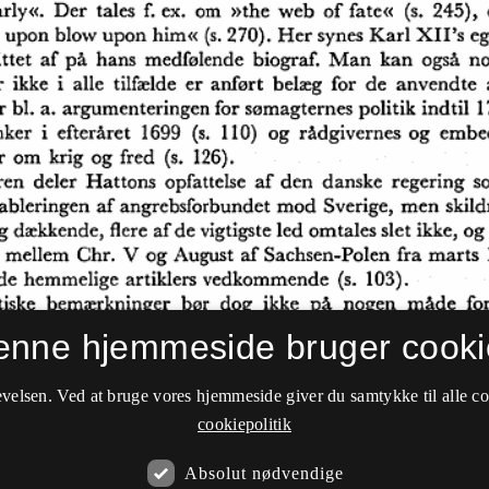
enne hjemmeside bruger cooki
velsen. Ved at bruge vores hjemmeside giver du samtykke til alle c
cookiepolitik
Absolut nødvendige