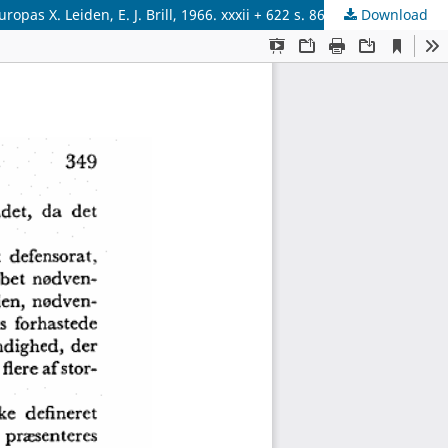
X. Leiden, E. J. Brill, 1966. xxxii + 622 s. 86 fl.
Download