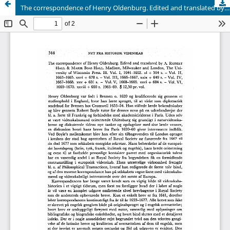
The correspondence of Henry Oldenburg. Edited and translated by A. Rupert Hall & Marie Boas Hall. Madison, Milwaukee and London, The University of Wisconsin Press. Ill. Vol. I, 1641-1662. xl + 504 s. - Vol. II, 1663-1665. xxvi + 678 s. - Vol. III, 1666-1667. xxix + 649 s. - Vol. IV, 1667-1668. xxv + 601 s. - Vol. V, 1668-1669. xxvi + 604 s. - Vol. VI, 1669-1670. xxviii + 660 s. 1965-69. $ 12,50 pr. vol.