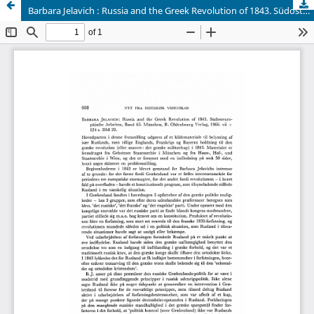
Barbara Jelavich : Russia and the Greek Revolution of 1843. Südosteuropäische Arbeiten, Band 65. München, R. Oldenbourg Verlag, 1966. vii + 124 s. DM 20.